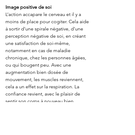
Image positive de soi
L’action accapare le cerveau et il y a 
moins de place pour cogiter. Cela aide 
à sortir d’une spirale négative, d’une 
perception négative de soi, en créant 
une satisfaction de soi-même, 
notamment en cas de maladie 
chronique, chez les personnes âgées, 
ou qui bougent peu. Avec une 
augmentation bien dosée de 
mouvement, les muscles reviennent, 
cela a un effet sur la respiration. La 
confiance revient, avec le plaisir de 
sentir son corps à nouveau bien 
fonctionner.
C’est aussi l’occasion d’admirer ce que 
peut faire un corps humain et de l’en 
remercier. De se faire plaisir après le 