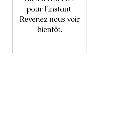
pour l'instant.
Revenez nous voir
bientôt.
La Fée des bois
Isabelle Slinckx
isaslinc@gmail.com
0498 80 37 63
© 2023 par La Fée des bois.