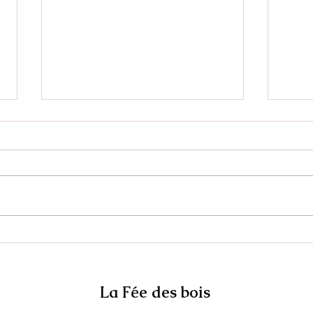
Balade comestible pour le
Jeun
Collectif citoyen de la
prin
carrière d'Opprebais
La Fée des bois