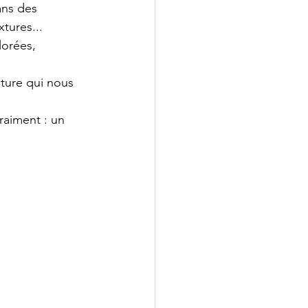
ans des 
tures...
orées, 
ature qui nous 
raiment : un 